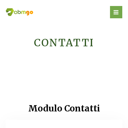
Vai
Mai
al
Me
contenuto
CONTATTI
Modulo Contatti